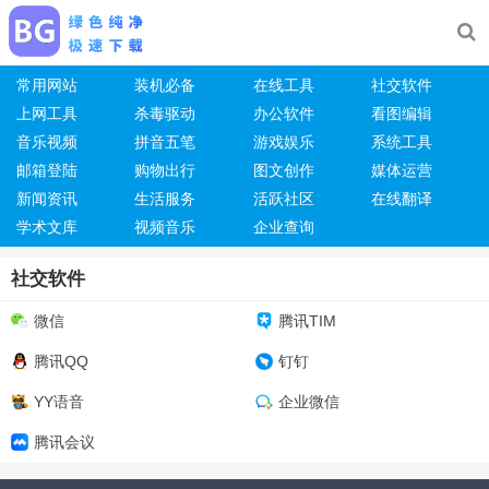
常用网站
装机必备
在线工具
社交软件
上网工具
杀毒驱动
办公软件
看图编辑
音乐视频
拼音五笔
游戏娱乐
系统工具
邮箱登陆
购物出行
图文创作
媒体运营
新闻资讯
生活服务
活跃社区
在线翻译
学术文库
视频音乐
企业查询
社交软件
微信
腾讯TIM
腾讯QQ
钉钉
YY语音
企业微信
腾讯会议