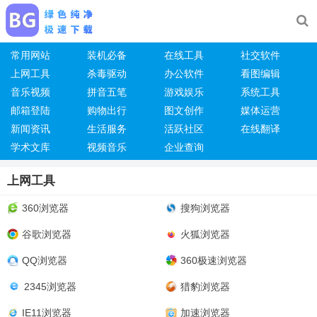
常用网站
装机必备
在线工具
社交软件
上网工具
杀毒驱动
办公软件
看图编辑
音乐视频
拼音五笔
游戏娱乐
系统工具
邮箱登陆
购物出行
图文创作
媒体运营
新闻资讯
生活服务
活跃社区
在线翻译
学术文库
视频音乐
企业查询
上网工具
360浏览器
搜狗浏览器
谷歌浏览器
火狐浏览器
QQ浏览器
360极速浏览器
2345浏览器
猎豹浏览器
IE11浏览器
加速浏览器