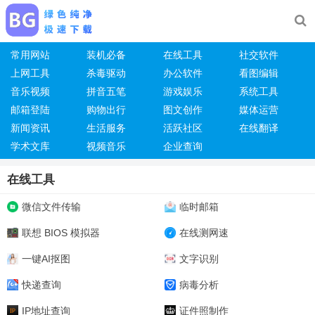
常用网站
装机必备
在线工具
社交软件
上网工具
杀毒驱动
办公软件
看图编辑
音乐视频
拼音五笔
游戏娱乐
系统工具
邮箱登陆
购物出行
图文创作
媒体运营
新闻资讯
生活服务
活跃社区
在线翻译
学术文库
视频音乐
企业查询
在线工具
微信文件传输
临时邮箱
联想 BIOS 模拟器
在线测网速
一键AI抠图
文字识别
快递查询
病毒分析
IP地址查询
证件照制作